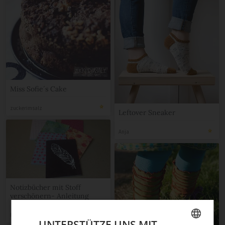
Miss Sofie´s Cake
zuckerimsalz
Leftover Sneaker
Anja
Notizbücher mit Stoff
verschönern- Anleitung
PepperAenn
UNTERSTÜTZE UNS MIT