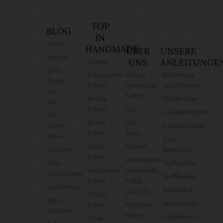
TOP
BLOG
IN
Home
HANDMADE
ÜBER
UNSERE
Bücher
Häkeln
UNS
ANLEITUNGE
Das
Babysachen
Was ist
Kostenlose
finden
häkeln
Handmade
Schnittmuster
wir
Kultur?
Beanie
Strickmuster
gut!
häkeln
FAQ
Bauanleitungen
DIY
Blume
Das
Szene
Faltanleitungen
häkeln
Team
News
Dein
Mütze
Kontakt
Gewinne
Merkzettel
häkeln
Mediadaten
Gute
Stoffrechner
Kuscheltier
Handmade
Nachrichten!
Stofflexikon
häkeln
Kultur
Leselounge
Nählexikon
2025/26
Tasche
Neue
Stricklexikon
häkeln
Produkte
Produkte
testen
Häkellexikon
Schal