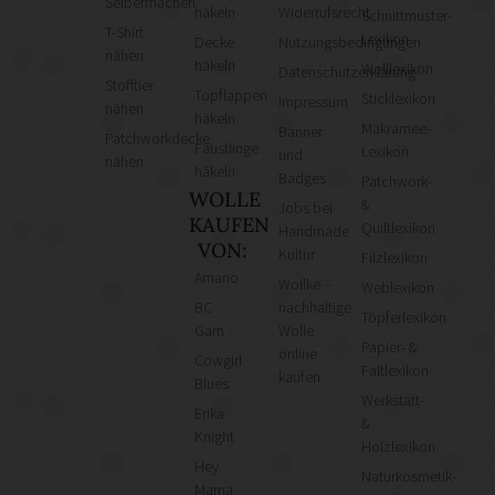
Selbermachen
häkeln
Widerrufsrecht
Schnittmuster-
T-Shirt
Lexikon
Decke
Nutzungsbedingungen
nähen
häkeln
Wolllexikon
Datenschutzerklärung
Stofftier
Topflappen
Sticklexikon
Impressum
nähen
häkeln
Makramee-
Banner
Patchworkdecke
Fäustlinge
Lexikon
und
nähen
häkeln
Badges
Patchwork-
WOLLE
&
Jobs bei
KAUFEN
Quiltlexikon
Handmade
VON:
Kultur
Filzlexikon
Amano
Wollke –
Weblexikon
BC
nachhaltige
Töpferlexikon
Garn
Wolle
Papier- &
online
Cowgirl
Faltlexikon
kaufen
Blues
Werkstatt-
Erika
&
Knight
Holzlexikon
Hey
Naturkosmetik-
Mama