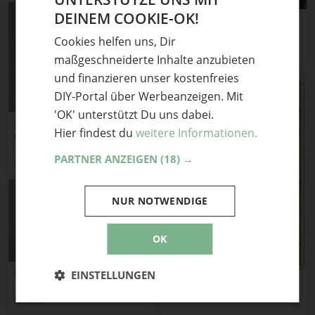
DEINEM COOKIE-OK!
GERMAN
Stulpen aus Stoffresten
nähen
Cookies helfen uns, Dir
ENGLISH
maßgeschneiderte Inhalte anzubieten
Marja Katz
und finanzieren unser kostenfreies
DIY-Portal über Werbeanzeigen. Mit
'OK' unterstützt Du uns dabei.
Bestickte
Hier findest du
weitere Informationen.
Glückwunschkarte/
Geburtstagskarte etc.
PARTNER ANZEIGEN
(18) →
katinka
NUR NOTWENDIGE
OK
Blume aus Restgarn häkeln
EINSTELLUNGEN
Mädchen-Unterhosen mit
Zwickel
Keksdiva