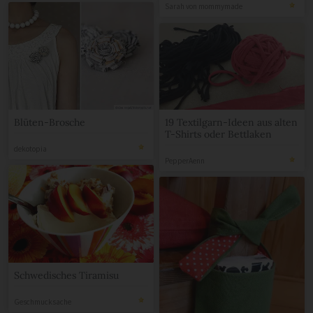
Sarah von mommymade
Blüten-Brosche
19 Textilgarn-Ideen aus alten
T-Shirts oder Bettlaken
dekotopia
PepperAenn
Schwedisches Tiramisu
Geschmucksache