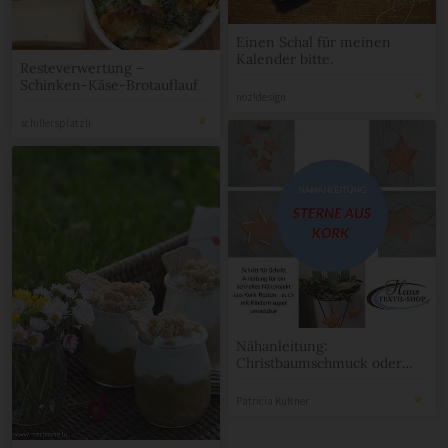
Einen Schal für meinen
Kalender bitte.
Resteverwertung –
Schinken-Käse-Brotauflauf
noz!design
schillersplatzli
Nähanleitung:
Christbaumschmuck oder
Weihnachtsschmuck aus
Kork „STERN“
Patricia Kuftner