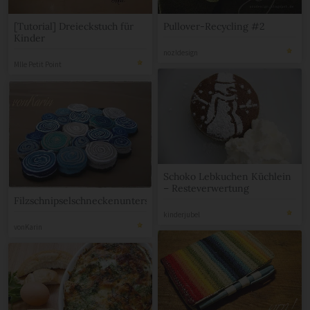
[Tutorial] Dreieckstuch für
Pullover-Recycling #2
Kinder
noz!design
Mlle Petit Point
Schoko Lebkuchen Küchlein
– Resteverwertung
Filzschnipselschneckenuntersetzer
kinderjubel
vonKarin