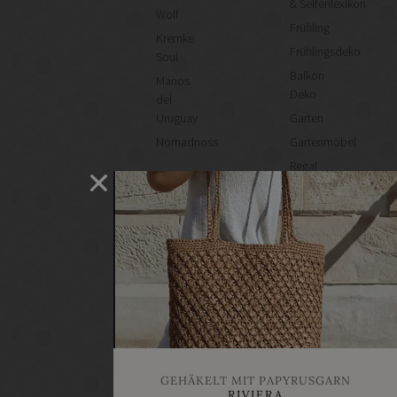
& Seifenlexikon
Wolf
Frühling
Kremke
Frühlingsdeko
Soul
Balkon
Manos
Deko
del
Uruguay
Garten
Nomadnoss
Gartenmöbel
Regal
selber
machen
Heimwerken
Renovieren
DIY
GESCHÄFTE
Bastelbedarf
Stoffgeschäfte
Wollgeschäfte
GEHÄKELT MIT PAPYRUSGARN
Handgemachtes
RIVIERA