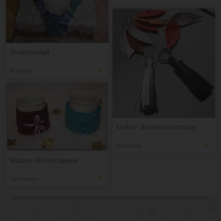
Sockenschal
Missdriss
Leder- Resteverwertung
LotteJakob
Warme Wintertassen
EsKa Kreativ