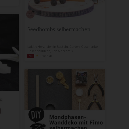
Seedbombs selbermachen
LaLilly Herzileien
in
Basteln
,
Garten
,
Geschenke
,
Geschenkideen
,
Ton & Keramik
merken
hot