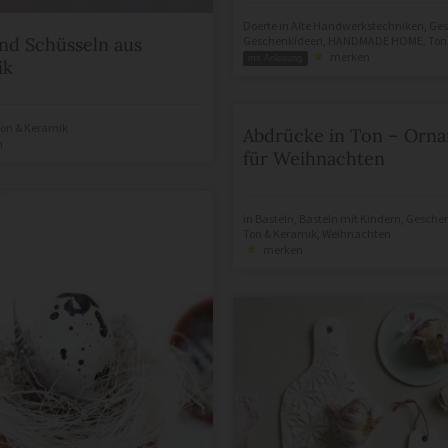
Doerte
in
Alte Handwerkstechniken
,
Ges
Geschenkideen
,
HANDMADE HOME
,
Ton
nd Schüsseln aus
merken
mit Anleitung
ik
on & Keramik
Abdrücke in Ton – Orn
n
für Weihnachten
in
Basteln
,
Basteln mit Kindern
,
Gesche
Ton & Keramik
,
Weihnachten
merken