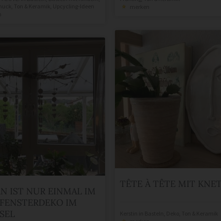
muck
,
Ton & Keramik
,
Upcycling-Ideen
merken
n
TÊTE À TÊTE MIT KNE
N IST NUR EINMAL IM
FENSTERDEKO IM
SEL
Kerstin
in
Basteln
,
Deko
,
Ton & Keramik