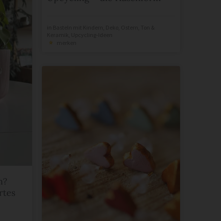
in
Basteln mit Kindern
,
Deko
,
Ostern
,
Ton &
Keramik
,
Upcycling-Ideen
merken
n?
rtes