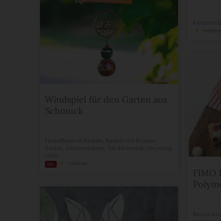
Kerstin
in
B
merke
Windspiel für den Garten aus
Schmuck
Funkelfaden
in
Basteln
,
Basteln mit Kindern
,
Garten
,
Geschenkideen
,
Ton & Keramik
,
Upcycling-
Ideen
merken
hot
FIMO P
Polym
BeccyLem