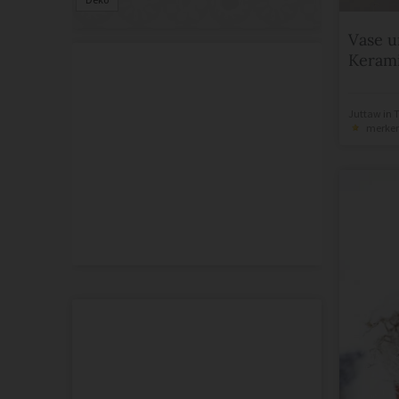
Vase u
Keram
Juttaw
in
T
merke