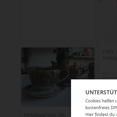
3 DIY 
Tontö
Filizity.
in
O
Deko
,
Ton 
m
hot
UNTERSTÜTZ
Cookies helfen 
kostenfreies DI
Hier findest du
Einladung zum Tee