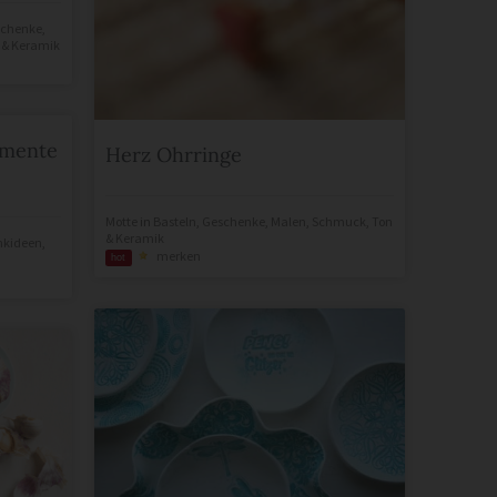
chenke
,
 & Keramik
amente
Herz Ohrringe
Motte
in
Basteln
,
Geschenke
,
Malen
,
Schmuck
,
Ton
& Keramik
nkideen
,
merken
hot