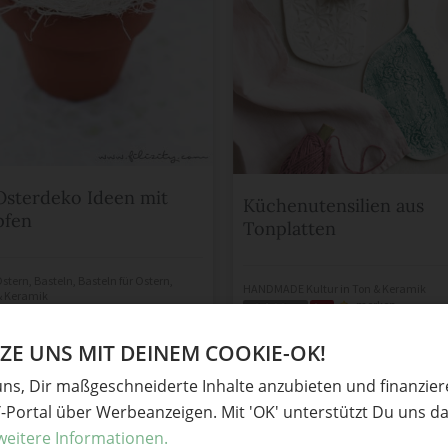
Osterdeko Ideen mit
Küchenutensilien aus
pfen
Tonplatten
stern
,
Basteln
,
Basteln für Ostern
,
HANDMADE Kultur
in
Ton & Keramik
& Keramik
merken
mit Anleitung
hot
erken
E UNS MIT DEINEM COOKIE-OK!
uns, Dir maßgeschneiderte Inhalte anzubieten und finanzie
Y-Portal über Werbeanzeigen. Mit 'OK' unterstützt Du uns da
weitere Informationen.