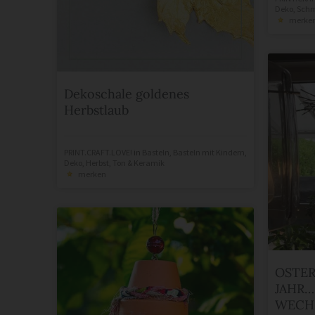
Deko
,
Sch
merke
Dekoschale goldenes
Herbstlaub
PRINT.CRAFT.LOVE!
in
Basteln
,
Basteln mit Kindern
,
Deko
,
Herbst
,
Ton & Keramik
merken
OSTER
JAHR…
WECH