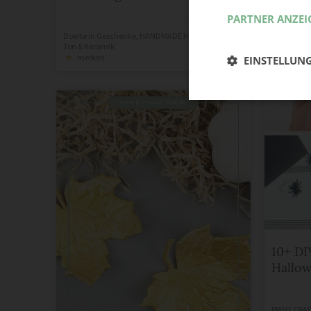
PARTNER ANZEI
Doerte
in
Geschenke
,
HANDMADE HOME
,
Technik
,
Ton & Keramik
merken
EINSTELLUN
10+ DI
Hallo
PRINT.CRA