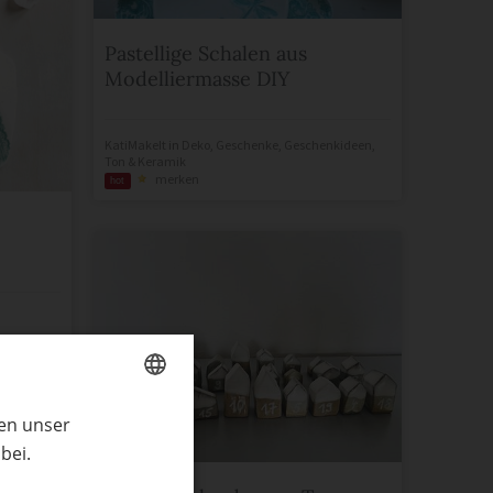
Pastellige Schalen aus
Modelliermasse DIY
KatiMakeIt
in
Deko
,
Geschenke
,
Geschenkideen
,
Ton & Keramik
merken
hot
ren unser
GERMAN
bei.
ENGLISH