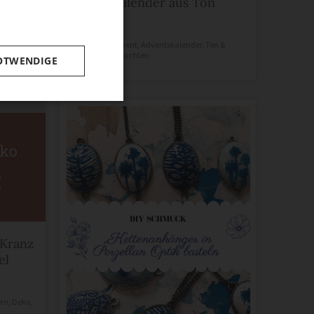
Adventskalender aus Ton
Madonna
in
Advent
,
Adventskalender
,
Ton &
Keramik
,
Weihnachten
OTWENDIGE
merken
-Kranz
el
ern
,
Deko
,