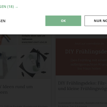
GEN
(18) →
GEN
OK
NUR N
DIY Frühlingsdeko: Filz
Y Ideen rund um
und kleine Frühlingsvög
ween
Svenniliebt
in
Basteln
,
Basteln mit Kind
FT.LOVE!
in
Basteln
,
Basteln mit Kindern
,
Frühling
,
Ton & Keramik