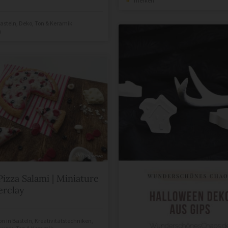
merken
asteln
,
Deko
,
Ton & Keramik
n
izza Salami | Miniature
erclay
on
in
Basteln
,
Kreativitätstechniken
,