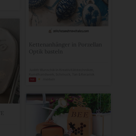
Kettenanhänger in Porzellan
Optik basteln
Judith Wunschik
in
Kreativitätstechniken
,
Kunsthandwerk
,
Schmuck
,
Ton & Keramik
merken
hot
TE