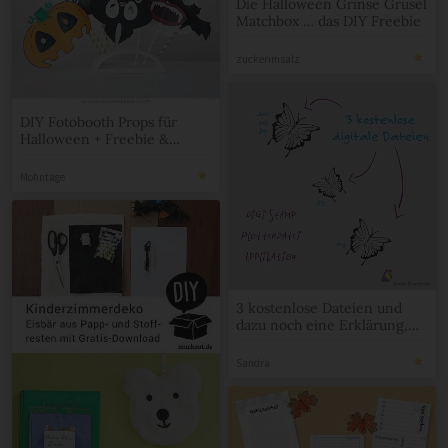
Die Halloween Grinse Grusel
Matchbox … das DIY Freebie
zuckerimsalz
DIY Fotobooth Props für
Halloween + Freebie &
Videotutorial
Mohntage
3 kostenlose Dateien und
dazu noch eine Erklärung,
was es genau für
Dateienformen für DIY alles
Sandra
gibt?