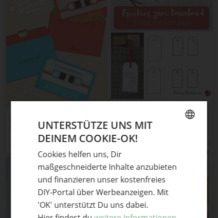
Freebie: 8
Geschenkanhänger zum
DIY WEIHNACHTSKARTE
UNTERSTÜTZE UNS MIT
selbst gestalten
RETRO-KASSETTE *FREE
PRINTABLE*
soulsister meets friends
DEINEM COOKIE-OK!
GERMAN
eau de collage
Cookies helfen uns, Dir
ENGLISH
maßgeschneiderte Inhalte anzubieten
und finanzieren unser kostenfreies
DIY-Portal über Werbeanzeigen. Mit
'OK' unterstützt Du uns dabei.
Hier findest du
weitere Informationen.