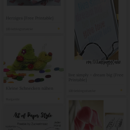
Herziges {Free Printable}
100-lieblingsstuecke
live simply – dream big {Free
Printable}
Kleine Schnecken nähen
100-lieblingsstuecke
Margarete