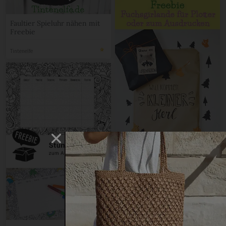
Faultier Spieluhr nähen mit
Freebie
Tintenelfe
Geschenk zur Geburt
verpacken plus Freebie
Fuchsgirlande
Tintenelfe