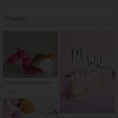
Freebie
Wattdrachenschneck Eluisa
Margarete
Ombré Blaubeer Törtchen