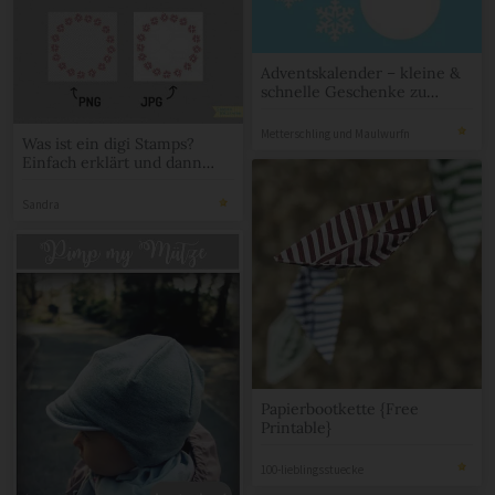
Adventskalender – kleine &
schnelle Geschenke zu
Weihnachten für Erwachsene
Metterschling und Maulwurfn
Was ist ein digi Stamps?
Einfach erklärt und dann
noch ein freebie dazu
Sandra
Papierbootkette {Free
Printable}
100-lieblingsstuecke