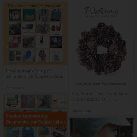
Freebooksammlung die
schönsten Umhängetaschen
PepperAenn
Das Poster – Der Foodplaner
… My Autumn Style –
Limited Edition … das
Freebie
zuckerimsalz