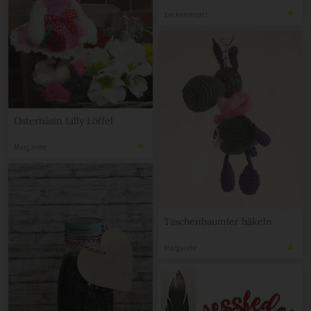
zuckerimsalz
Osterhäsin Lilly Löffel
Margarete
Taschenbaumler häkeln
Margarete