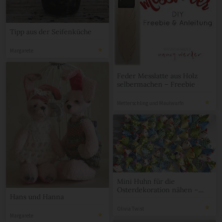
Tipp aus der Seifenküche
Margarete
Feder Messlatte aus Holz
selbermachen – Freebie
Metterschling und Maulwurfn
Mini Huhn für die
Osterdekoration nähen –
Hans und Hanna
einfaches Tutorial für
Anfänger
Olivia Twist
Margarete