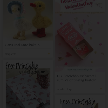
Gans und Ente häkeln
Margarete
DIY Streichholzschachtel
zum Valentinstag basteln
*FREE PRINTABLE*
eau de collage