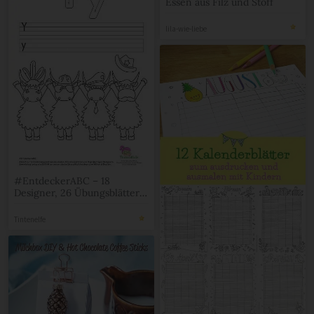
Essen aus Filz und Stoff
lila-wie-liebe
#EntdeckerABC – 18
Designer, 26 Übungsblätter
und bei mir gibts das Y
Tintenelfe