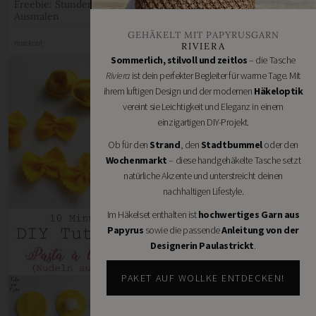
Freebie: Stundenplan zum
Ausmalen
GEHÄKELT MIT PAPYRUSGARN
muckout
RIVIERA
Sommerlich, stilvoll und zeitlos
– die Tasche
Riviera
ist dein perfekter Begleiter für warme Tage. Mit
ihrem luftigen Design und der modernen
Häkeloptik
vereint sie Leichtigkeit und Eleganz in einem
einzigartigen DIY-Projekt.
Ob für den
Strand
, den
Stadtbummel
oder den
Wochenmarkt
– diese handgehäkelte Tasche setzt
natürliche Akzente und unterstreicht deinen
Einkaufen leicht gemacht!
nachhaltigen Lifestyle.
FREEBIE
Im Häkelset enthalten ist
hochwertiges Garn aus
Frau Gold
Papyrus
sowie die passende
Anleitung von der
Designerin Paulastrickt
.
PAKET AUF WOLLKE ENTDECKEN!