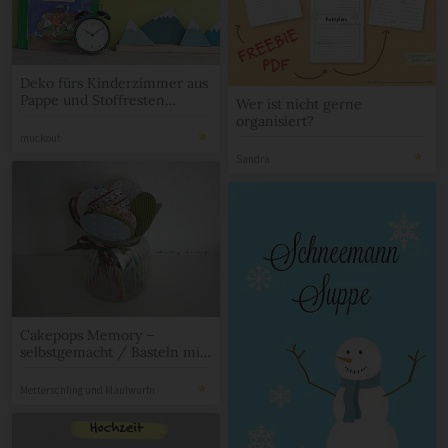
Deko fürs Kinderzimmer aus
Pappe und Stoffresten
Wer ist nicht gerne
selbermachen
organisiert?
muckout
Sandra
Cakepops Memory –
selbstgemacht / Basteln mit
Kinder
Metterschling und Maulwurfn