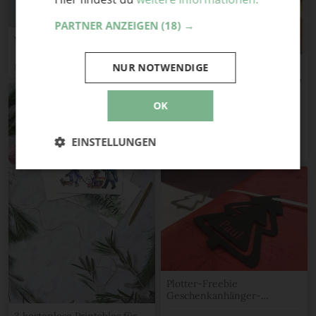
PARTNER ANZEIGEN
(18) →
Willy Wutz
NUR NOTWENDIGE
Margarete
OK
Der Food Kalender 2018
made by Zuckerimsalz
EINSTELLUNGEN
zuckerimsalz
Plotter-Freebie
Geschenkanhänger-
Lesezeichen
3 kostenlose Printables für