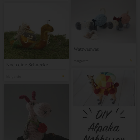
Wattwauwau
Margarete
Noch eine Schnecke
Margarete