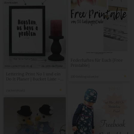
Federhaftes für Euch {Free
Printable}
Lettering Print No 1 und ein
100-lieblingsstuecke
Do It Planer | Bucket Liste –
Freebie
zuckerimsalz