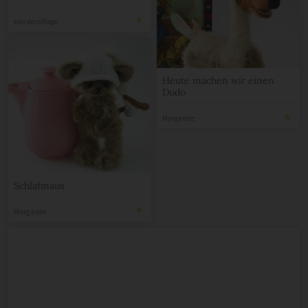
MUTTERTAG / FREE
PRINTABLE
eau de collage
Heute machen wir einen
Dodo
Margarete
Schlafmaus
Margarete